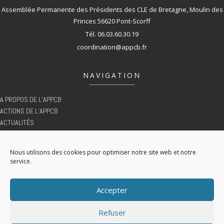
Assemblée Permanente des Présidents des CLE de Bretagne, Moulin des
Princes 56620 Pont-Scorff
Tél. 06.03.60.30.19
coordination@appcb.fr
NAVIGATION
A PROPOS DE L’APPCB
ACTIONS DE L’APPCB
ACTUALITÉS
AGENDA
DOCUMENTATION
Nous utilisons des cookies pour optimiser notre site web et notre
ESPACE MEMBRE
service.
MENTIONS LÉGALES
CONTACT
Accepter
POLITIQUE DE COOKIES (UE)
Refuser