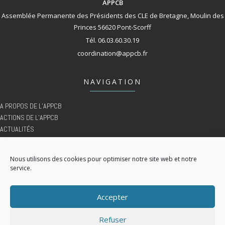
APPCB
Assemblée Permanente des Présidents des CLE de Bretagne, Moulin des
Princes 56620 Pont-Scorff
Tél. 06.03.60.30.19
coordination@appcb.fr
NAVIGATION
A PROPOS DE L’APPCB
ACTIONS DE L’APPCB
ACTUALITÉS
AGENDA
DOCUMENTATION
Nous utilisons des cookies pour optimiser notre site web et notre
ESPACE MEMBRE
service.
MENTIONS LÉGALES
CONTACT
Accepter
POLITIQUE DE COOKIES (UE)
Refuser