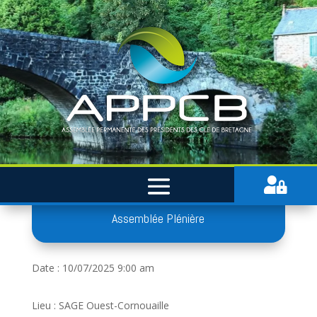

Assemblée Plénière
Date : 10/07/2025 9:00 am
Lieu : SAGE Ouest-Cornouaille