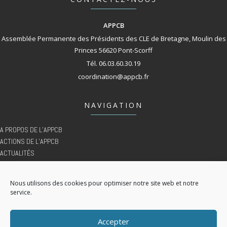
APPCB
Assemblée Permanente des Présidents des CLE de Bretagne, Moulin des
Princes 56620 Pont-Scorff
Tél. 06.03.60.30.19
coordination@appcb.fr
NAVIGATION
A PROPOS DE L’APPCB
ACTIONS DE L’APPCB
ACTUALITÉS
AGENDA
DOCUMENTATION
Nous utilisons des cookies pour optimiser notre site web et notre
ESPACE MEMBRE
service.
MENTIONS LÉGALES
CONTACT
Accepter
POLITIQUE DE COOKIES (UE)